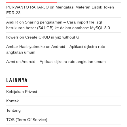
PURWANTO RAHARJO
on
Mengatasi Meteran Listrik Token
ERR-23
Andi R
on
Sharing pengalaman – Cara import file .sql
berukuran besar (541 GB) ke dalam database MySQL 8.0
flowerr
on
Create CRUD in yii2 without GII
Ambar Hasbiyatmoko
on
Android – Aplikasi dijkstra rute
angkutan umum
Azmi
on
Android – Aplikasi dijkstra rute angkutan umum
LAINNYA
Kebijakan Privasi
Kontak
Tentang
TOS (Term Of Service)