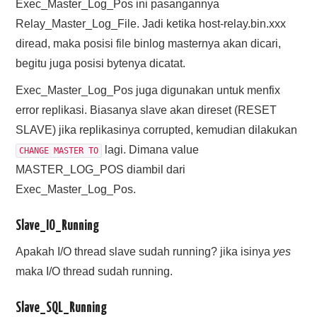
Exec_Master_Log_Pos ini pasangannya
Relay_Master_Log_File. Jadi ketika host-relay.bin.xxx
diread, maka posisi file binlog masternya akan dicari,
begitu juga posisi bytenya dicatat.
Exec_Master_Log_Pos juga digunakan untuk menfix
error replikasi. Biasanya slave akan direset (RESET
SLAVE) jika replikasinya corrupted, kemudian dilakukan
lagi. Dimana value
CHANGE MASTER TO
MASTER_LOG_POS diambil dari
Exec_Master_Log_Pos.
Slave_IO_Running
Apakah I/O thread slave sudah running? jika isinya
yes
maka I/O thread sudah running.
Slave_SQL_Running