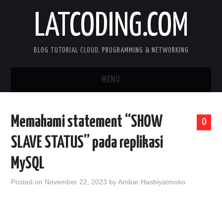
LATCODING.COM
BLOG TUTORIAL CLOUD, PROGRAMMING & NETWORKING
MENU
CLOUD AWS
Memahami statement “SHOW
0
KUBERNETES
SLAVE STATUS” pada replikasi
DOCKER
MySQL
WEB SERVER
Posted on
November 22, 2023
by
Ambar Hasbiyatmoko
ANDROID