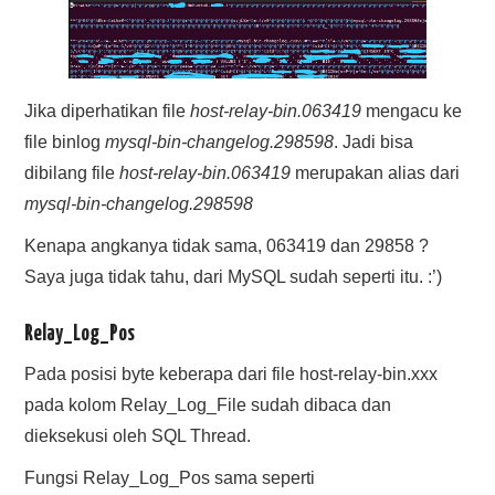
Jika diperhatikan file
host-relay-bin.063419
mengacu ke
file binlog
mysql-bin-changelog.298598
. Jadi bisa
dibilang file
host-relay-bin.063419
merupakan alias dari
mysql-bin-changelog.298598
Kenapa angkanya tidak sama, 063419 dan 29858 ?
Saya juga tidak tahu, dari MySQL sudah seperti itu. :’)
Relay_Log_Pos
Pada posisi byte keberapa dari file host-relay-bin.xxx
pada kolom Relay_Log_File sudah dibaca dan
dieksekusi oleh SQL Thread.
Fungsi Relay_Log_Pos sama seperti