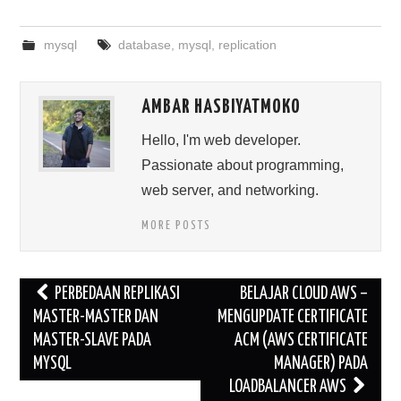
mysql
database
,
mysql
,
replication
AMBAR HASBIYATMOKO
Hello, I'm web developer.
Passionate about programming,
web server, and networking.
MORE POSTS
Post
PERBEDAAN REPLIKASI
BELAJAR CLOUD AWS –
navigation
MASTER-MASTER DAN
MENGUPDATE CERTIFICATE
MASTER-SLAVE PADA
ACM (AWS CERTIFICATE
MYSQL
MANAGER) PADA
LOADBALANCER AWS