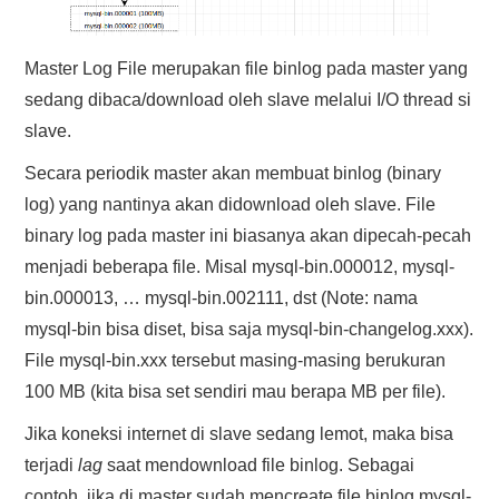
Master Log File merupakan file binlog pada master yang
sedang dibaca/download oleh slave melalui I/O thread si
slave.
Secara periodik master akan membuat binlog (binary
log) yang nantinya akan didownload oleh slave. File
binary log pada master ini biasanya akan dipecah-pecah
menjadi beberapa file. Misal mysql-bin.000012, mysql-
bin.000013, … mysql-bin.002111, dst (Note: nama
mysql-bin bisa diset, bisa saja mysql-bin-changelog.xxx).
File mysql-bin.xxx tersebut masing-masing berukuran
100 MB (kita bisa set sendiri mau berapa MB per file).
Jika koneksi internet di slave sedang lemot, maka bisa
terjadi
lag
saat mendownload file binlog. Sebagai
contoh, jika di master sudah mencreate file binlog mysql-