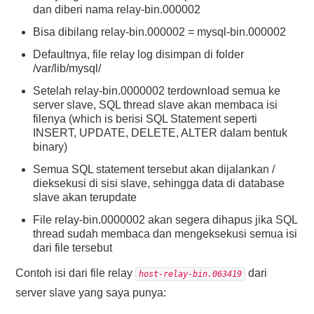
dan diberi nama relay-bin.000002
Bisa dibilang relay-bin.000002 = mysql-bin.000002
Defaultnya, file relay log disimpan di folder
/var/lib/mysql/
Setelah relay-bin.0000002 terdownload semua ke
server slave, SQL thread slave akan membaca isi
filenya (which is berisi SQL Statement seperti
INSERT, UPDATE, DELETE, ALTER dalam bentuk
binary)
Semua SQL statement tersebut akan dijalankan /
dieksekusi di sisi slave, sehingga data di database
slave akan terupdate
File relay-bin.0000002 akan segera dihapus jika SQL
thread sudah membaca dan mengeksekusi semua isi
dari file tersebut
Contoh isi dari file relay
dari
host-relay-bin.063419
server slave yang saya punya: