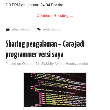
8.0 FPM on Ubuntu 24.04 For the…
Continue Reading
→
php
,
ubuntu
php
,
ubuntu
Sharing pengalaman – Cara jadi
programmer versi saya
Posted on
October 11, 2023
by
Ambar Hasbiyatmoko