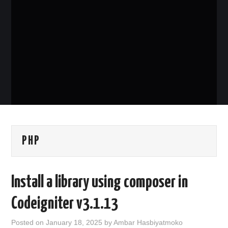
PHP
MYSQL
NETWORKING
JAVA
PHP
Install a library using composer in
Codeigniter v3.1.13
Posted on
January 18, 2025
by
Ambar Hasbiyatmoko