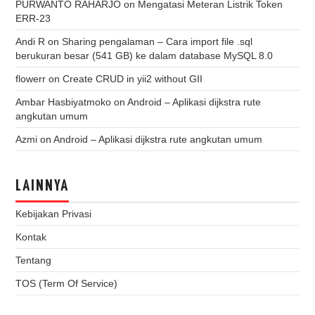
PURWANTO RAHARJO
on
Mengatasi Meteran Listrik Token
ERR-23
Andi R
on
Sharing pengalaman – Cara import file .sql
berukuran besar (541 GB) ke dalam database MySQL 8.0
flowerr
on
Create CRUD in yii2 without GII
Ambar Hasbiyatmoko
on
Android – Aplikasi dijkstra rute
angkutan umum
Azmi
on
Android – Aplikasi dijkstra rute angkutan umum
LAINNYA
Kebijakan Privasi
Kontak
Tentang
TOS (Term Of Service)