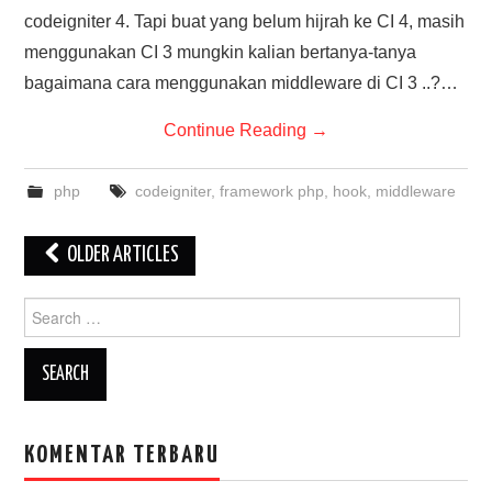
codeigniter 4. Tapi buat yang belum hijrah ke CI 4, masih
menggunakan CI 3 mungkin kalian bertanya-tanya
bagaimana cara menggunakan middleware di CI 3 ..?…
Continue Reading
→
php
codeigniter
,
framework php
,
hook
,
middleware
Post
OLDER ARTICLES
navigation
Search
for:
KOMENTAR TERBARU