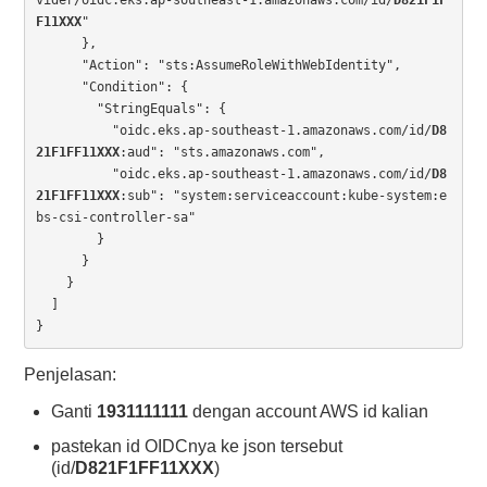
vider/oidc.eks.ap-southeast-1.amazonaws.com/id/
D821F1F
F11XXX
"

      },

      "Action": "sts:AssumeRoleWithWebIdentity",

      "Condition": {

        "StringEquals": {

          "oidc.eks.ap-southeast-1.amazonaws.com/id/
D8
21F1FF11XXX
:aud": "sts.amazonaws.com",

          "oidc.eks.ap-southeast-1.amazonaws.com/id/
D8
21F1FF11XXX
:sub": "system:serviceaccount:kube-system:e
bs-csi-controller-sa"

        }

      }

    }

  ]

Penjelasan:
Ganti
1931111111
dengan account AWS id kalian
pastekan id OIDCnya ke json tersebut
(id/
D821F1FF11XXX
)