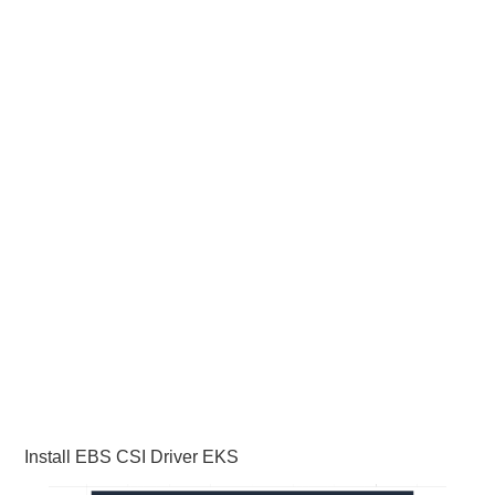
PHP
MYSQL
NETWORKING
JAVA
Install EBS CSI Driver EKS