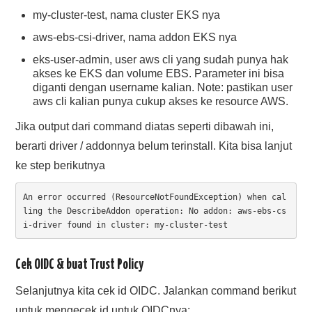
my-cluster-test, nama cluster EKS nya
aws-ebs-csi-driver, nama addon EKS nya
eks-user-admin, user aws cli yang sudah punya hak
akses ke EKS dan volume EBS. Parameter ini bisa
diganti dengan username kalian. Note: pastikan user
aws cli kalian punya cukup akses ke resource AWS.
Jika output dari command diatas seperti dibawah ini,
berarti driver / addonnya belum terinstall. Kita bisa lanjut
ke step berikutnya
An error occurred (ResourceNotFoundException) when cal
ling the DescribeAddon operation: No addon: aws-ebs-cs
i-driver found in cluster: my-cluster-test
Cek OIDC & buat Trust Policy
Selanjutnya kita cek id OIDC. Jalankan command berikut
untuk mengecek id untuk OIDCnya: