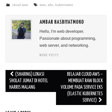
cloud aws
aws
,
eks
,
kubernetes
AMBAR HASBIYATMOKO
Hello, I'm web developer.
Passionate about programming,
web server, and networking.
MORE POSTS
Post
(SHARING) LOKASI
BELAJAR CLOUD AWS –
navigation
SHOLAT JUMAT DI HOTEL
MEMBUAT RAW BLOCK
HARRIS MALANG
VOLUME PADA SERVICE EKS
(ELASTIC KUBERNETES
SERVICE)