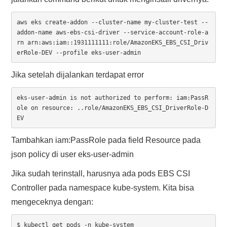
aws eks create-addon --cluster-name my-cluster-test --
addon-name aws-ebs-csi-driver --service-account-role-a
rn arn:aws:iam::1931111111:role/AmazonEKS_EBS_CSI_Driv
erRole-DEV --profile eks-user-admin
Jika setelah dijalankan terdapat error
eks-user-admin is not authorized to perform: iam:PassR
ole on resource: ..role/AmazonEKS_EBS_CSI_DriverRole-D
EV
Tambahkan iam:PassRole pada field Resource pada
json policy di user eks-user-admin
Jika sudah terinstall, harusnya ada pods EBS CSI
Controller pada namespace kube-system. Kita bisa
mengeceknya dengan:
$ kubectl get pods -n kube-system