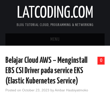
LATCODING.COM
BLOG TUTORIAL CLOUD, PROGRAMMING & NETWORKING
MENU
CLOUD AWS
Belajar Cloud AWS – Menginstall
0
KUBERNETES
EBS CSI Driver pada service EKS
DOCKER
(Elastic Kubernetes Service)
WEB SERVER
Posted on
October 23, 2023
by
Ambar Hasbiyatmoko
ANDROID