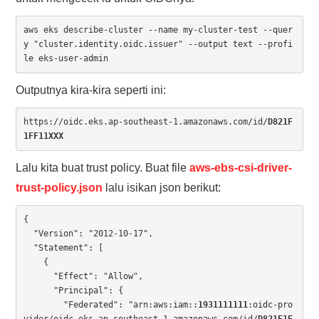
aws eks describe-cluster --name my-cluster-test --quer
y "cluster.identity.oidc.issuer" --output text --profi
le eks-user-admin
Outputnya kira-kira seperti ini:
https://oidc.eks.ap-southeast-1.amazonaws.com/id/
D821F
1FF11XXX
Lalu kita buat trust policy. Buat file
aws-ebs-csi-driver-
trust-policy.json
lalu isikan json berikut:
{

  "Version": "2012-10-17",

  "Statement": [

    {

      "Effect": "Allow",

      "Principal": {

        "Federated": "arn:aws:iam::
1931111111
:oidc-pro