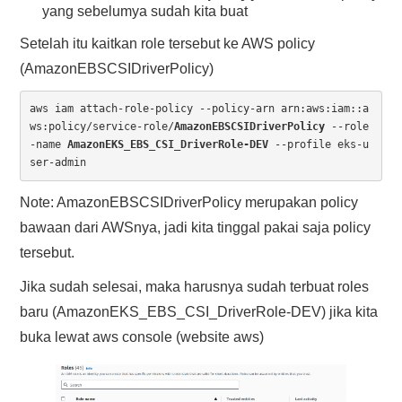
yang sebelumya sudah kita buat
Setelah itu kaitkan role tersebut ke AWS policy
(AmazonEBSCSIDriverPolicy)
aws iam attach-role-policy --policy-arn arn:aws:iam::a
ws:policy/service-role/
AmazonEBSCSIDriverPolicy
 --role
-name 
AmazonEKS_EBS_CSI_DriverRole-DEV
 --profile eks-u
ser-admin
Note: AmazonEBSCSIDriverPolicy merupakan policy
bawaan dari AWSnya, jadi kita tinggal pakai saja policy
tersebut.
Jika sudah selesai, maka harusnya sudah terbuat roles
baru (AmazonEKS_EBS_CSI_DriverRole-DEV) jika kita
buka lewat aws console (website aws)