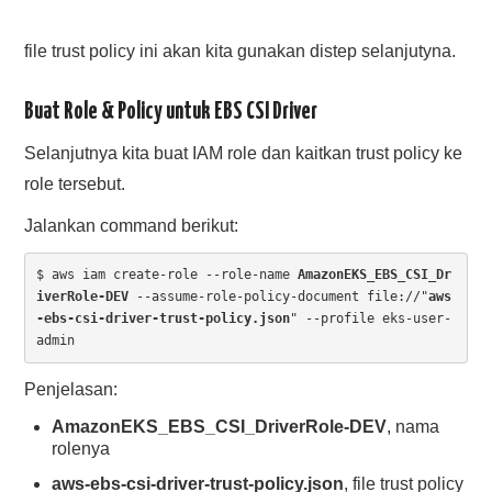
file trust policy ini akan kita gunakan distep selanjutyna.
Buat Role & Policy untuk EBS CSI Driver
Selanjutnya kita buat IAM role dan kaitkan trust policy ke
role tersebut.
Jalankan command berikut:
$ aws iam create-role --role-name 
AmazonEKS_EBS_CSI_Dr
iverRole-DEV
 --assume-role-policy-document file://"
aws
-ebs-csi-driver-trust-policy.json
" --profile eks-user-
admin
Penjelasan:
AmazonEKS_EBS_CSI_DriverRole-DEV
, nama
rolenya
aws-ebs-csi-driver-trust-policy.json
, file trust policy