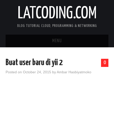
LATCODING.COM
BLOG TUTORIAL CLOUD, PROGRAMMING & NETWORKING
MENU
CLOUD AWS
Buat user baru di yii 2
0
KUBERNETES
Posted on
October 24, 2015
by
Ambar Hasbiyatmoko
DOCKER
WEB SERVER
ANDROID