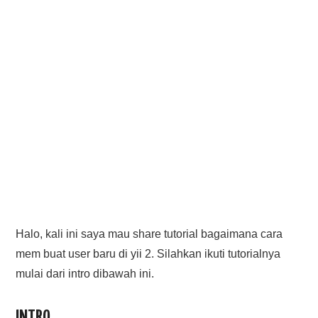
PHP
MYSQL
NETWORKING
JAVA
Halo, kali ini saya mau share tutorial bagaimana cara
mem buat user baru di yii 2. Silahkan ikuti tutorialnya
mulai dari intro dibawah ini.
INTRO