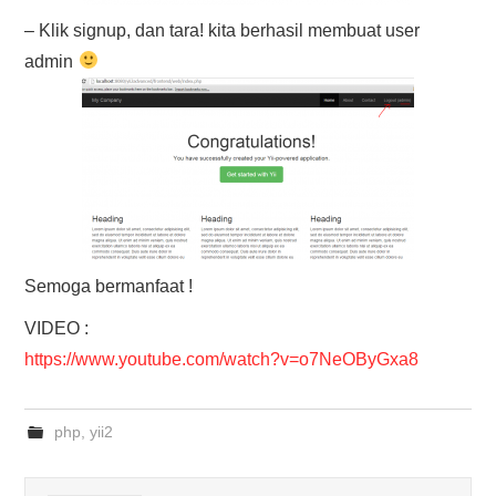
– Klik signup, dan tara! kita berhasil membuat user
admin
Semoga bermanfaat !
VIDEO :
https://www.youtube.com/watch?v=o7NeOByGxa8
php
,
yii2