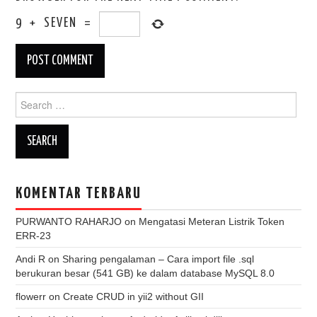
9
+
SEVEN
=
Search
for:
KOMENTAR TERBARU
PURWANTO RAHARJO
on
Mengatasi Meteran Listrik Token
ERR-23
Andi R
on
Sharing pengalaman – Cara import file .sql
berukuran besar (541 GB) ke dalam database MySQL 8.0
flowerr
on
Create CRUD in yii2 without GII