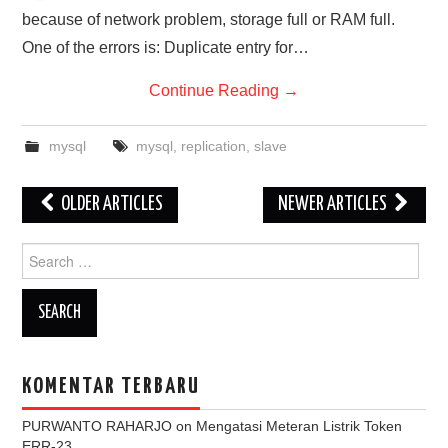
because of network problem, storage full or RAM full.
One of the errors is: Duplicate entry for…
Continue Reading
→
mysql
mysql
,
replication
,
slave
Post
OLDER ARTICLES
NEWER ARTICLES
navigation
Search
for:
KOMENTAR TERBARU
PURWANTO RAHARJO
on
Mengatasi Meteran Listrik Token
ERR-23