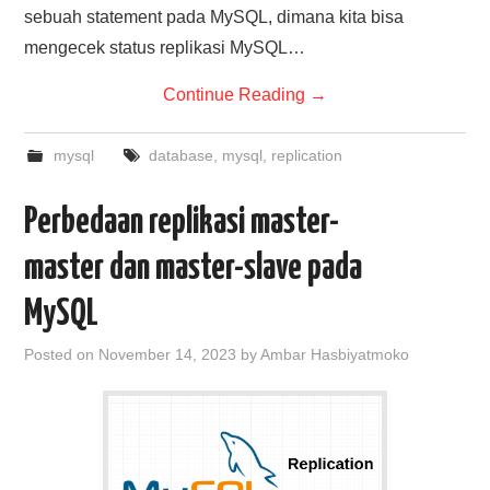
sebuah statement pada MySQL, dimana kita bisa
mengecek status replikasi MySQL…
Continue Reading
→
mysql
database
,
mysql
,
replication
Perbedaan replikasi master-
master dan master-slave pada
MySQL
Posted on
November 14, 2023
by
Ambar Hasbiyatmoko