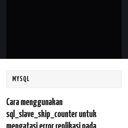
PHP
MYSQL
NETWORKING
JAVA
MYSQL
Cara menggunakan
sql_slave_skip_counter untuk
mengatasi error replikasi pada