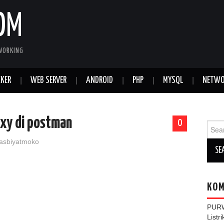
OM
WORKING
KER
WEB SERVER
ANDROID
PHP
MYSQL
NETWO
xy di postman
0
Sear
for:
asbiyatmoko
KOM
PUR
Listr