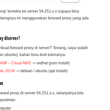
eng’
koneksi ke server 54.251.x.x supaya bisa
bengnya ini menggunakan forward proxy yang ada
y diserver?
uat forward proxy di server? Tenang, saya sudah
an ubuntu), kalian bisa ikuti tutorianya:
C2 AMI – Cloud AWS
-> redhat (yum install)
ntu 20.04
-> debian / ubuntu (apt install)
an
ward proxy di server 54.251.x.x, selanjutnya kita
 postman.
omputer