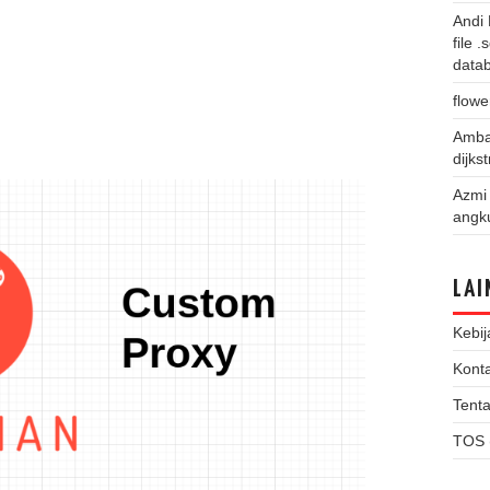
Andi
file 
data
flowe
Amba
dijks
Azmi
angk
LAI
Kebij
Kont
Tent
TOS 