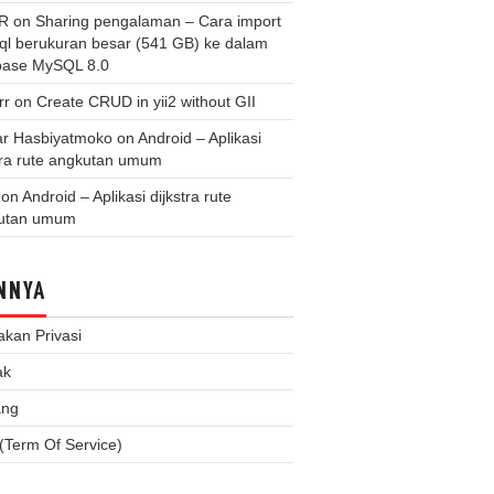
 R
on
Sharing pengalaman – Cara import
.sql berukuran besar (541 GB) ke dalam
base MySQL 8.0
rr
on
Create CRUD in yii2 without GII
r Hasbiyatmoko
on
Android – Aplikasi
tra rute angkutan umum
on
Android – Aplikasi dijkstra rute
utan umum
NNYA
akan Privasi
ak
ang
(Term Of Service)