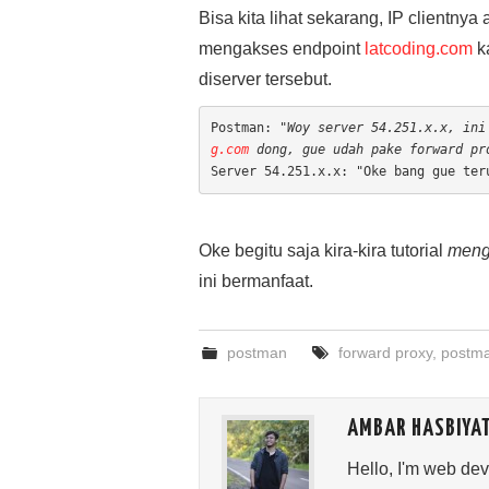
Bisa kita lihat sekarang, IP clientnya
mengakses endpoint
latcoding.com
k
diserver tersebut.
Postman: 
"Woy server 54.251.x.x, ini
g.com
 dong, gue udah pake forward pr
Server 54.251.x.x: "Oke bang gue ter
Oke begitu saja kira-kira tutorial
meng
ini bermanfaat.
postman
forward proxy
,
postm
AMBAR HASBIYA
Hello, I'm web de