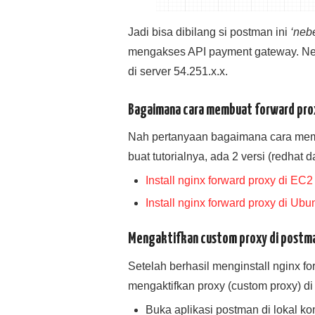
Jadi bisa dibilang si postman ini
‘neb
mengakses API payment gateway. Ne
di server 54.251.x.x.
Bagaimana cara membuat forward prox
Nah pertanyaan bagaimana cara memb
buat tutorialnya, ada 2 versi (redhat d
Install nginx forward proxy di E
Install nginx forward proxy di Ubu
Mengaktifkan custom proxy di postm
Setelah berhasil menginstall nginx for
mengaktifkan proxy (custom proxy) di
Buka aplikasi postman di lokal k