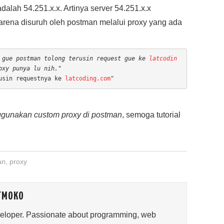
 adalah 54.251.x.x. Artinya server 54.251.x.x
arena disuruh oleh postman melalui proxy yang ada
 gue postman tolong terusin request gue ke 
latcodin
oxy punya lu nih."
usin requestnya ke 
latcoding.com
"
gunakan custom proxy di postman
, semoga tutorial
an
,
proxy
TMOKO
veloper. Passionate about programming, web