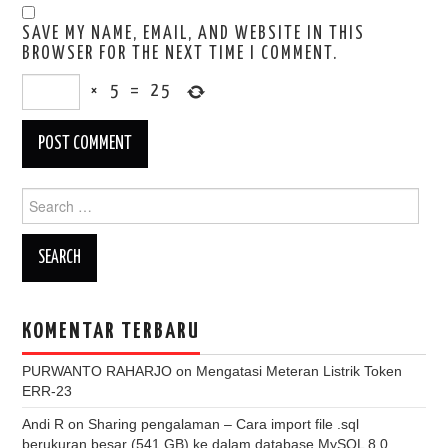
SAVE MY NAME, EMAIL, AND WEBSITE IN THIS
BROWSER FOR THE NEXT TIME I COMMENT.
×
5
=
25
Search
for:
KOMENTAR TERBARU
PURWANTO RAHARJO
on
Mengatasi Meteran Listrik Token
ERR-23
Andi R
on
Sharing pengalaman – Cara import file .sql
berukuran besar (541 GB) ke dalam database MySQL 8.0