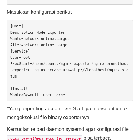
Masukkan konfigurasi berikut:
[Unit]

Description=Node Exporter

Wants=network-online.target

After=network-online.target

[Service]

User=root

ExecStart=/home/ubuntu/nginx_exporter/nginx-prometheus
-exporter -nginx.scrape-uri=http://localhost/nginx_sta
tus

[Install]

WantedBy=multi-user.target
*Yang terpenting adalah ExecStart, path tersebut untuk
mengeksekusi file binary exporternya.
Kemudian reload daemon systemd agar konfigurasi file
bisa terbaca
nginx_prometheus_exporter.service