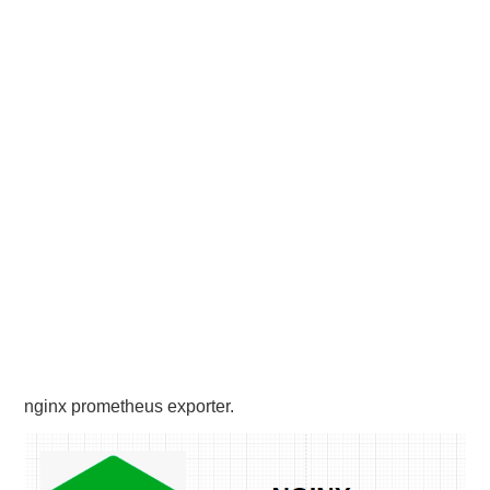
PHP
MYSQL
NETWORKING
JAVA
nginx prometheus exporter.