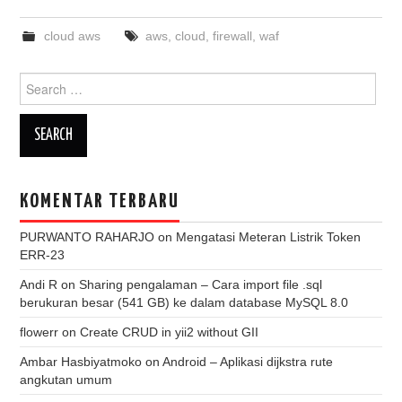
cloud aws
aws
,
cloud
,
firewall
,
waf
Search
for:
KOMENTAR TERBARU
PURWANTO RAHARJO
on
Mengatasi Meteran Listrik Token
ERR-23
Andi R
on
Sharing pengalaman – Cara import file .sql
berukuran besar (541 GB) ke dalam database MySQL 8.0
flowerr
on
Create CRUD in yii2 without GII
Ambar Hasbiyatmoko
on
Android – Aplikasi dijkstra rute
angkutan umum