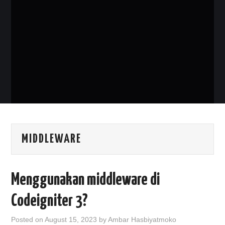
PHP
MYSQL
NETWORKING
JAVA
MIDDLEWARE
Menggunakan middleware di
Codeigniter 3?
Posted on
August 15, 2023
by
Ambar Hasbiyatmoko