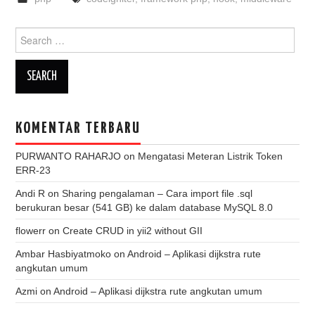
Search
for:
KOMENTAR TERBARU
PURWANTO RAHARJO
on
Mengatasi Meteran Listrik Token
ERR-23
Andi R
on
Sharing pengalaman – Cara import file .sql
berukuran besar (541 GB) ke dalam database MySQL 8.0
flowerr
on
Create CRUD in yii2 without GII
Ambar Hasbiyatmoko
on
Android – Aplikasi dijkstra rute
angkutan umum
Azmi
on
Android – Aplikasi dijkstra rute angkutan umum