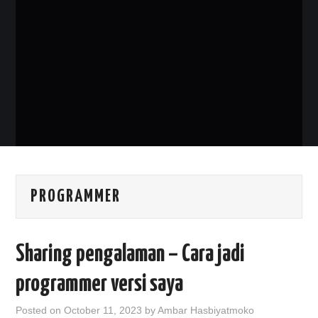
PHP
MYSQL
NETWORKING
JAVA
PROGRAMMER
Sharing pengalaman – Cara jadi
programmer versi saya
Posted on
October 11, 2023
by
Ambar Hasbiyatmoko