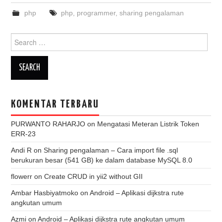
php
php
,
programmer
,
sharing pengalaman
Search
for:
KOMENTAR TERBARU
PURWANTO RAHARJO
on
Mengatasi Meteran Listrik Token
ERR-23
Andi R
on
Sharing pengalaman – Cara import file .sql
berukuran besar (541 GB) ke dalam database MySQL 8.0
flowerr
on
Create CRUD in yii2 without GII
Ambar Hasbiyatmoko
on
Android – Aplikasi dijkstra rute
angkutan umum
Azmi
on
Android – Aplikasi dijkstra rute angkutan umum