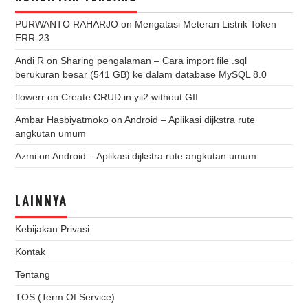
PURWANTO RAHARJO
on
Mengatasi Meteran Listrik Token
ERR-23
Andi R
on
Sharing pengalaman – Cara import file .sql
berukuran besar (541 GB) ke dalam database MySQL 8.0
flowerr
on
Create CRUD in yii2 without GII
Ambar Hasbiyatmoko
on
Android – Aplikasi dijkstra rute
angkutan umum
Azmi
on
Android – Aplikasi dijkstra rute angkutan umum
LAINNYA
Kebijakan Privasi
Kontak
Tentang
TOS (Term Of Service)